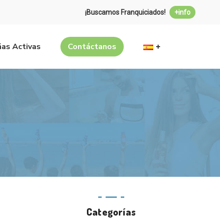
¡Buscamos Franquiciados!
+info
as Activas
Contáctanos
Categorías