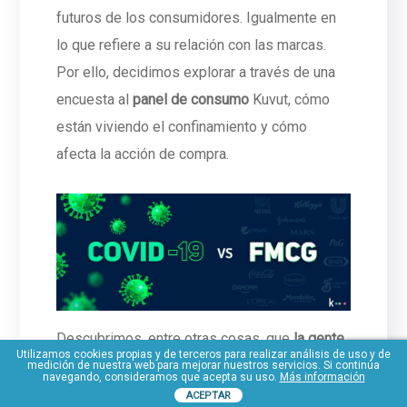
futuros de los consumidores. Igualmente en
lo que refiere a su relación con las marcas.
Por ello, decidimos explorar a través de una
encuesta al
panel de consumo
Kuvut, cómo
están viviendo el confinamiento y cómo
afecta la acción de compra.
Descubrimos, entre otras cosas, que
la gente
Utilizamos cookies propias y de terceros para realizar análisis de uso y de
tiene ganas de darse caprichos a nivel físico
medición de nuestra web para mejorar nuestros servicios. Si continúa
navegando, consideramos que acepta su uso.
Más información
y también mental.
Aunque al mismo tiempo,
ACEPTAR