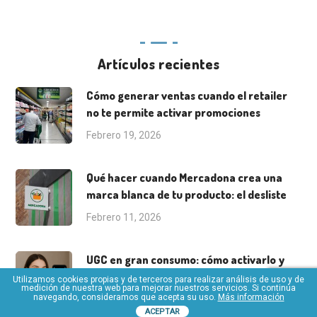
Artículos recientes
Cómo generar ventas cuando el retailer
no te permite activar promociones
Febrero 19, 2026
Qué hacer cuando Mercadona crea una
marca blanca de tu producto: el desliste
Febrero 11, 2026
UGC en gran consumo: cómo activarlo y
medirlo
Utilizamos cookies propias y de terceros para realizar análisis de uso y de
medición de nuestra web para mejorar nuestros servicios. Si continúa
navegando, consideramos que acepta su uso.
Más información
Octubre 31, 2025
ACEPTAR