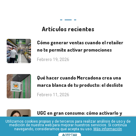
Artículos recientes
Cómo generar ventas cuando el retailer
no te permite activar promociones
Febrero 19, 2026
Qué hacer cuando Mercadona crea una
marca blanca de tu producto: el desliste
Febrero 11, 2026
UGC en gran consumo: cómo activarlo y
medirlo
Utilizamos cookies propias y de terceros para realizar análisis de uso y de
medición de nuestra web para mejorar nuestros servicios. Si continúa
navegando, consideramos que acepta su uso.
Más información
Octubre 31, 2025
ACEPTAR